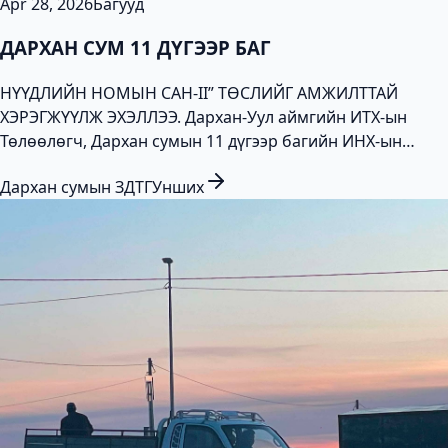
Apr 28, 2026
Багууд
ДАРХАН СУМ 11 ДҮГЭЭР БАГ
НҮҮДЛИЙН НОМЫН САН-II” ТӨСЛИЙГ АМЖИЛТТАЙ
ХЭРЭГЖҮҮЛЖ ЭХЭЛЛЭЭ. Дархан-Уул аймгийн ИТХ-ын
Төлөөлөгч, Дархан сумын 11 дүгээр багийн ИНХ-ын
дарга Г.Отгонбаатарын санаачилгаар ерөнхий
Дархан сумын ЗДТГ
Унших
боловсролын 9 дүгээр сургуулийн сурагчид, Дархан
сумын 11,12 д