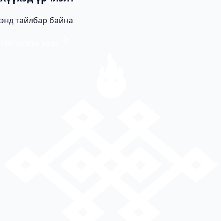
энд тайлбар байна
Үйлчилгээ авах