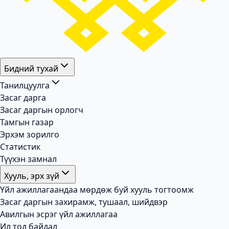
Бидний тухай
Танилцуулга
Засаг дарга
Засаг даргын орлогч
Тамгын газар
Эрхэм зорилго
Статистик
Түүхэн замнал
Хууль, эрх зүй
Үйл ажиллагаандаа мөрдөж буй хууль тогтоомж
Засаг даргын захирамж, тушаал, шийдвэр
Авилгын эсрэг үйл ажиллагаа
Ил тод байдал