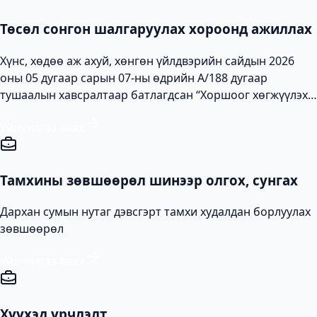
Төсөл сонгон шалгаруулах хороонд ажиллах
Хүнс, хөдөө аж ахуй, хөнгөн үйлдвэрийн сайдын 2026
оны 05 дугаар сарын 07-ны өдрийн А/188 дугаар
тушаалын хавсралтаар батлагдсан “Хоршоог хөгжүүлэх
сангаас хөнгөлөлттэй зээл олгох, сонгон шалгаруулах,
Үйлчилгээ авах
эргэн төлүүлэх, хяналт тавих журам”-д орсон
өөрчлөлтийн дагуу тус сангийн хөрөнгөөр хэрэгжүүлэх
төслийг сонгон шалгаруулах хорооны бүрэлдэхүүнд
Тамхины зөвшөөрөл шинээр олгох, сунгах
ажиллах Төрийн бус байгууллага (ТББ) болон
мэргэжлийн холбооны төлөөллийг сонгон шалгаруулна.
Дархан сумын нутаг дэвсгэрт тамхи худалдан борлуулах
зөвшөөрөл
Үйлчилгээ авах
Хүүхэд үрчлэлт