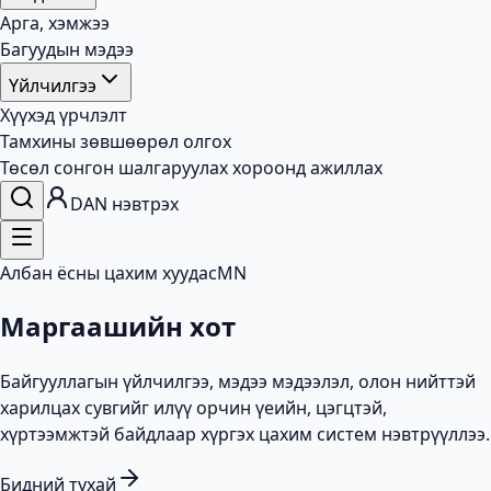
Арга, хэмжээ
Багуудын мэдээ
Үйлчилгээ
Хүүхэд үрчлэлт
Тамхины зөвшөөрөл олгох
Төсөл сонгон шалгаруулах хороонд ажиллах
DAN нэвтрэх
Албан ёсны цахим хуудас
MN
Маргаашийн хот
Байгууллагын үйлчилгээ, мэдээ мэдээлэл, олон нийттэй
харилцах сувгийг илүү орчин үеийн, цэгцтэй,
хүртээмжтэй байдлаар хүргэх цахим систем нэвтрүүллээ.
Бидний тухай