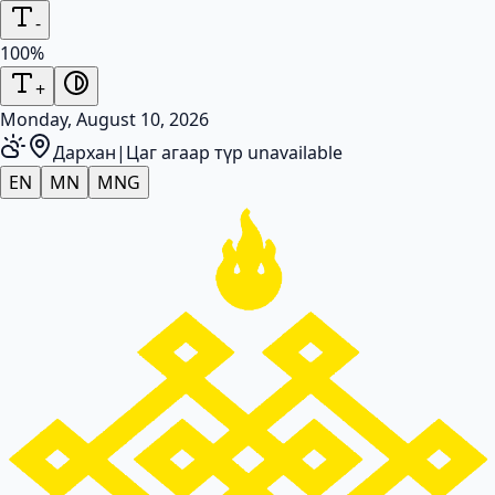
-
100
%
+
Monday, August 10, 2026
Дархан
|
Цаг агаар түр unavailable
EN
MN
MNG