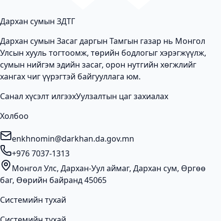
Дархан сумын ЗДТГ
Дархан сумын Засаг даргын Тамгын газар нь Монгол
Улсын хууль тогтоомж, төрийн бодлогыг хэрэгжүүлж,
сумын нийгэм эдийн засаг, орон нутгийн хөгжлийг
хангах чиг үүрэгтэй байгууллага юм.
Санал хүсэлт илгээх
Уулзалтын цаг захиалах
Холбоо
enkhnomin@darkhan.da.gov.mn
+976 7037-1313
Монгол Улс, Дархан-Уул аймаг, Дархан сум, Өргөө
баг, Өөрийн байранд 45065
Системийн тухай
Системийн тухай