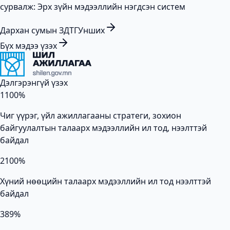
сурвалж: Эрх зүйн мэдээллийн нэгдсэн систем
Дархан сумын ЗДТГ
Унших
Бүх мэдээ үзэх
Дэлгэрэнгүй үзэх
1
100
%
Чиг үүрэг, үйл ажиллагааны стратеги, зохион
байгуулалтын талаарх мэдээллийн ил тод, нээлттэй
байдал
2
100
%
Хүний нөөцийн талаарх мэдээллийн ил тод нээлттэй
байдал
3
89
%