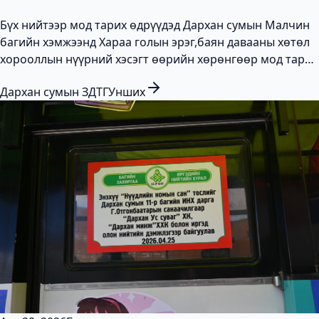
Бүх нийтээр мод тарих өдрүүдэд Дархан сумын Малчин
багийн хэмжээнд Хараа голын эрэг,баян давааны хөтөл
хорооллын нүүрний хэсэгт өөрийн хөрөнгөөр мод тарих
хүсэлтэй иргэн, аж ахуйн нэгж, байгууллагууд доорх
Дархан сумын ЗДТГ
Унших
байршил газруудаас сонгож, хариуца