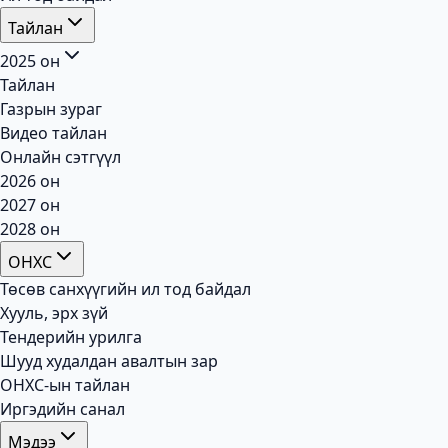
Тайлан
2025 он
Тайлан
Газрын зураг
Видео тайлан
Онлайн сэтгүүл
2026 он
2027 он
2028 он
ОНХС
Төсөв санхүүгийн ил тод байдал
Хууль, эрх зүй
Тендерийн урилга
Шууд худалдан авалтын зар
ОНХС-ын тайлан
Иргэдийн санал
Мэдээ