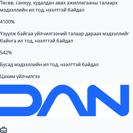
Төсөв, санхүү, худалдан авах ажиллагааны талаарх
мэдээллийн ил тод, нээлттэй байдал
4
100
%
Үзүүлж байгаа үйлчилгээний талаар дараах мэдээллийг
байнга ил тод, нээлттэй байдал
5
42
%
Бусад мэдээллийн ил тод, нээлттэй байдал
Цахим үйлчилгээ
Бүх үйлчилгээ