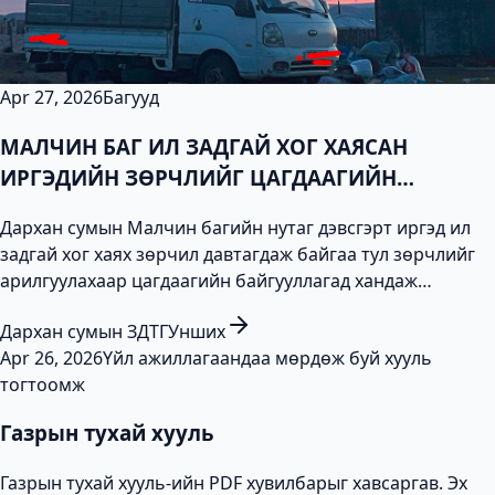
Apr 27, 2026
Багууд
МАЛЧИН БАГ ИЛ ЗАДГАЙ ХОГ ХАЯСАН
ИРГЭДИЙН ЗӨРЧЛИЙГ ЦАГДААГИЙН
БАЙГУУЛЛАГАД МЭДЭГДЭНЭ
Дархан сумын Малчин багийн нутаг дэвсгэрт иргэд ил
задгай хог хаях зөрчил давтагдаж байгаа тул зөрчлийг
арилгуулахаар цагдаагийн байгууллагад хандаж
ажиллана.
Дархан сумын ЗДТГ
Унших
Apr 26, 2026
Үйл ажиллагаандаа мөрдөж буй хууль
тогтоомж
Газрын тухай хууль
Газрын тухай хууль-ийн PDF хувилбарыг хавсаргав. Эх